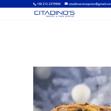
+58 212 2379906
citadinosrecepcion@gmail.c