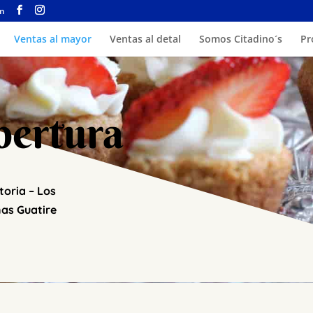
om
Ventas al mayor
Ventas al detal
Somos Citadino´s
Pr
bertura
toria – Los
nas Guatire