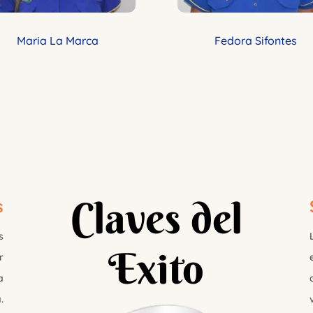
Maria La Marca
Fedora Sifontes
Claves del
s
s
Exito
r
a
.