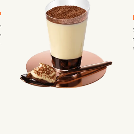
o
o
a
.