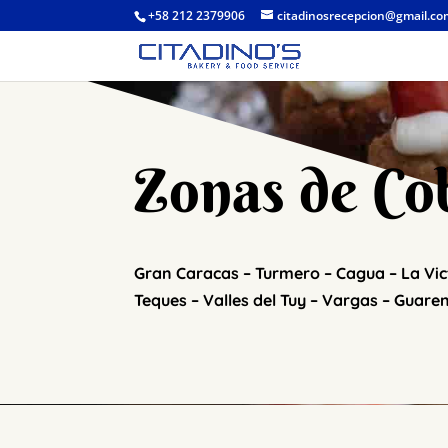
+58 212 2379906
citadinosrecepcion@gmail.c
Zonas de Co
Gran Caracas – Turmero – Cagua – La Vic
Teques – Valles del Tuy – Vargas – Guare