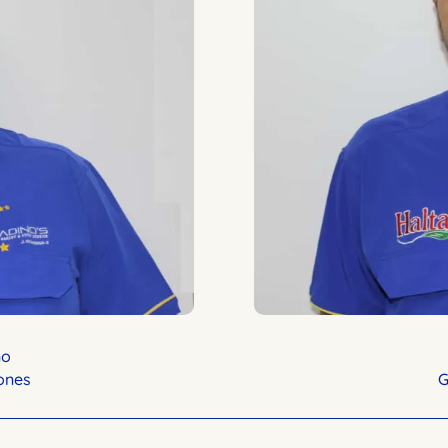
no
ones
G