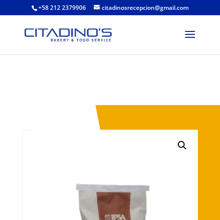
+58 212 2379906
citadinosrecepcion@gmail.com