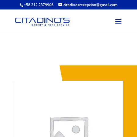
+58 212 2379906
citadinosrecepcion@gmail.com