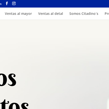
om
Ventas al mayor
Ventas al detal
Somos Citadino´s
Pr
os
tos