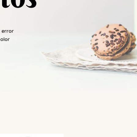
 error
dolor