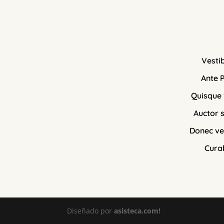
Vesti
Ante 
Quisque v
Auctor 
Donec ve
Cura
Diseñado por
asisteca.com!