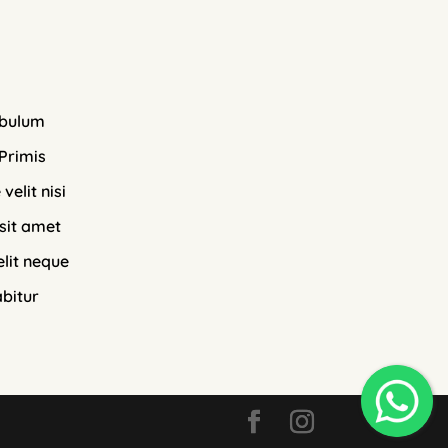
ibulum
Primis
velit nisi
sit amet
lit neque
bitur