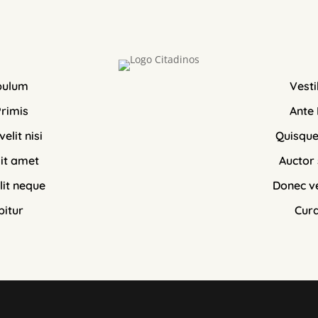
bulum
Vest
Primis
Ante 
elit nisi
Quisque 
sit amet
Auctor 
lit neque
Donec ve
bitur
Cura