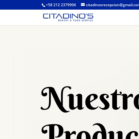
+58 212 2379906
citadinosrecepcion@gmail.c
Nuestr
Produc